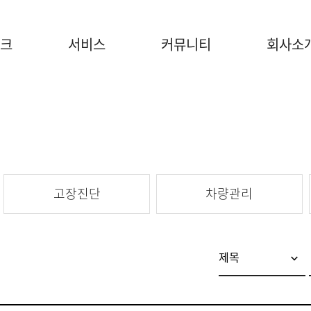
크
서비스
커뮤니티
회사소
고장진단
차량관리