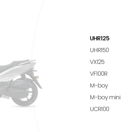
UHR125
UHR150
VX125
VF100R
M-boy
M-boy mini
UCR100