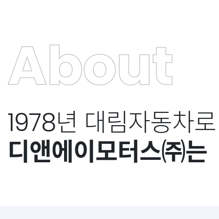
About
1978년 대림자동차로
디앤에이모터스㈜는