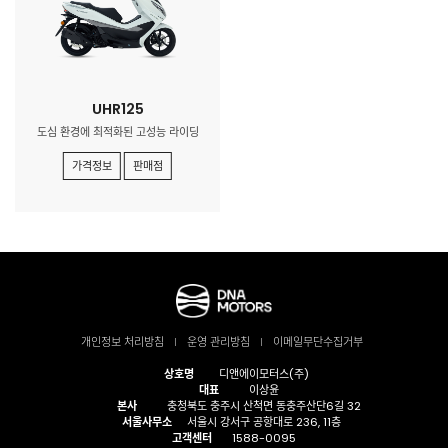
UHR125
도심 환경에 최적화된 고성능 라이딩
가격정보
판매점
개인정보 처리방침
운영 관리방침
이메일무단수집거부
상호명
디앤에이모터스(주)
대표
이상윤
본사
충청북도 충주시 산척면 동충주산단6길 32
서울사무소
서울시 강서구 공항대로 236, 11층
고객센터
1588-0095