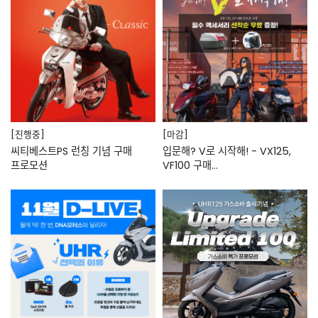
[진행중]
[마감]
씨티베스트PS 런칭 기념 구매
입문해? V로 시작해! - VX125,
프로모션
VF100 구매…