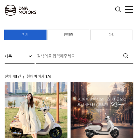
.
전체
진행중
마감
전체
48
건
/ 현재 페이지
1/4