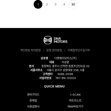
1
2
3
4
개인정보 처리방침
운영 관리방침
이메일무단수집거부
상호명
디앤에이모터스(주)
대표
이상윤
본사
충청북도 충주시 산척면 동충주산단6길 32
서울사무소
서울시 강서구 공항대로 236, 11층
고객센터
1588-0095
사업자번호
787-86-01003
QUICK MENU
정비가이드
I-SCAN
판매점
파트리스트
사용설명서
PRM바로가기