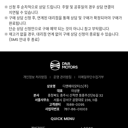
신청 후 순차적으로 상담 드립니다. 주말 및 공휴일의 경우 상담 연결이
지연될 수 있습니다.
구매 상담 신청 후, 연계된 대리점을 통해 상담 및 구매가 확정되어야 구매가
완료됩니다.
단순 상담 신청만으로 구매 예약 되는 것이 아니니 참고 부탁합니다.
재고가 없을 경우, 대리점 연계 없이 구매 상담 신청이 종료될 수 있습니다.
(SMS 안내 후 종료)
개인정보 처리방침
운영 관리방침
이메일무단수집거부
상호명
디앤에이모터스(주)
대표
이상윤
본사
충청북도 충주시 산척면 동충주산단6길 32
서울사무소
서울시 강서구 공항대로 236, 11층
고객센터
1588-0095
사업자번호
787-86-01003
QUICK MENU