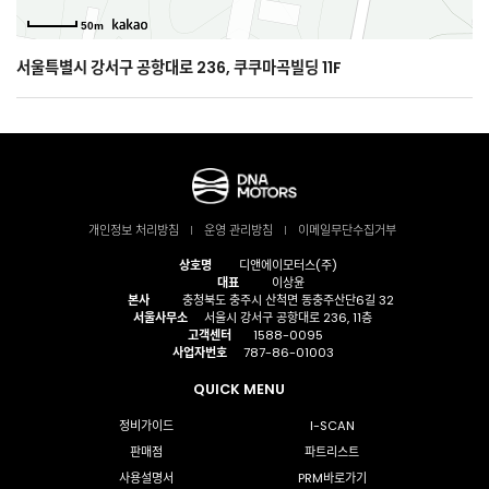
50m
서울특별시 강서구 공항대로 236, 쿠쿠마곡빌딩 11F
개인정보 처리방침
운영 관리방침
이메일무단수집거부
상호명
디앤에이모터스(주)
대표
이상윤
본사
충청북도 충주시 산척면 동충주산단6길 32
서울사무소
서울시 강서구 공항대로 236, 11층
고객센터
1588-0095
사업자번호
787-86-01003
QUICK MENU
정비가이드
I-SCAN
판매점
파트리스트
사용설명서
PRM바로가기