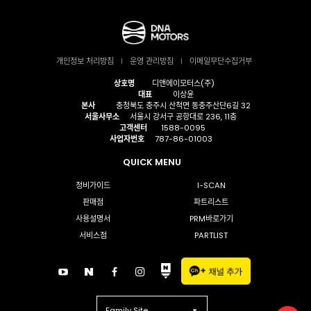
개인정보 처리방침
운영 관리방침
이메일무단수집거부
상호명
디앤에이모터스(주)
대표
이상윤
본사
충청북도 충주시 산척면 동충주산단6길 32
서울사무소
서울시 강서구 공항대로 236, 11층
고객센터
1588-0095
사업자번호
787-86-01003
QUICK MENU
정비가이드
I-SCAN
판매점
파트리스트
사용설명서
PRM바로가기
서비스점
PARTLIST
Family Site