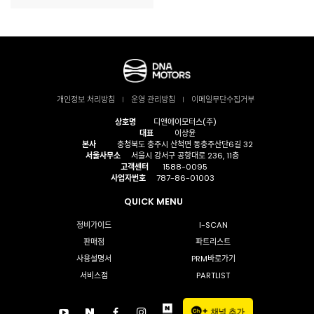
개인정보 처리방침
운영 관리방침
이메일무단수집거부
상호명
디앤에이모터스(주)
대표
이상윤
본사
충청북도 충주시 산척면 동충주산단6길 32
서울사무소
서울시 강서구 공항대로 236, 11층
고객센터
1588-0095
사업자번호
787-86-01003
QUICK MENU
정비가이드
I-SCAN
판매점
파트리스트
사용설명서
PRM바로가기
서비스점
PARTLIST