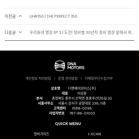
이전글
UHR150 | THE PERFECT 150
다음글
우리동네 명장 EP.3 | 도전! 정비벨 30년차 정비 명장 앞에서 퀴즈 풀기?! 오토바이 지식 대방출!
개인정보 처리방침
운영 관리방침
이메일무단수집거부
상호명
디앤에이모터스(주)
대표
이상윤
본사
충청북도 충주시 산척면 동충주산단6길 32
서울사무소
서울시 강서구 공항대로 236, 11층
고객센터
1588-0095
사업자번호
787-86-01003
QUICK MENU
정비가이드
I-SCAN