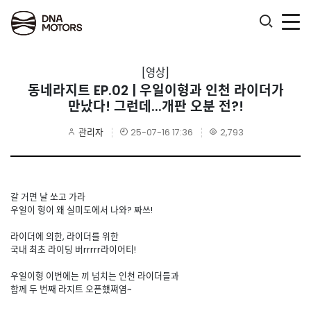
.
[영상]
동네라지트 EP.02 | 우일이형과 인천 라이더가
만났다! 그런데...개판 오분 전?!
관리자
25-07-16 17:36
2,793
갈 거면 날 쏘고 가라
우일이 형이 왜 실미도에서 나와? 짜쓰!
라이더에 의한, 라이더를 위한
국내 최초 라이딩 버rrrrr라이어티!
우일이형 이번에는 끼 넘치는 인천 라이더들과
함께 두 번째 라지트 오픈했쪄염~