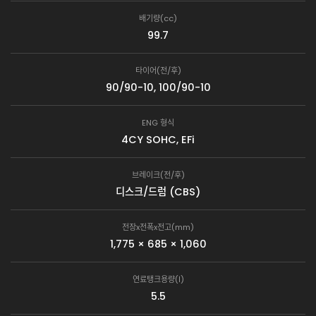
배기량(cc)
99.7
타이어(전/후)
90/90-10, 100/90-10
ENG 형식
4CY SOHC, EFi
브레이크(전/후)
디스크/드럼 (CBS)
전장x전폭x전고(mm)
1,775 × 685 × 1,060
연료탱크용량(ℓ)
5.5