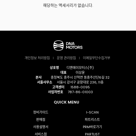
해당하는 액세서리가 없습니다.
개인정보 처리방침
운영 관리방침
이메일무단수집거부
상호명
디앤에이모터스(주)
대표
이상윤
본사
충청북도 충주시 산척면 동충주산단6길 32
서울사무소
서울시 강서구 공항대로 236, 11층
고객센터
1588-0095
사업자번호
787-86-01003
QUICK MENU
정비가이드
I-SCAN
판매점
파트리스트
사용설명서
PRM바로가기
서비스점
PARTLIST