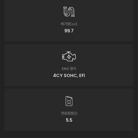
배기량(cc)
99.7
ENG 형식
4CY SOHC, EFi
연료용량(ℓ)
5.5