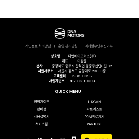
개인정보 처리방침
운영 관리방침
이메일무단수집거부
상호명
디앤에이모터스(주)
대표
이상윤
본사
충청북도 충주시 산척면 동충주산단6길 32
서울사무소
서울시 강서구 공항대로 236, 11층
고객센터
1588-0095
사업자번호
787-86-01003
QUICK MENU
정비가이드
I-SCAN
판매점
파트리스트
사용설명서
PRM바로가기
서비스점
PARTLIST