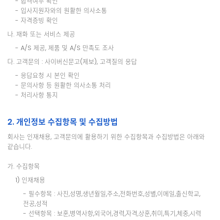
- 합격여부 확인
- 입사지원자와의 원활한 의사소통
- 자격증빙 확인
나. 재화 또는 서비스 제공
- A/S 제공, 제품 및 A/S 만족도 조사
다. 고객문의 : 사이버신문고(제보), 고객질의 응답
- 응답요청 시 본인 확인
- 문의사항 등 원활한 의사소통 처리
- 처리사항 통지
2. 개인정보 수집항목 및 수집방법
회사는 인재채용, 고객문의에 활용하기 위한 수집항목과 수집방법은 아래와
같습니다.
가. 수집항목
1) 인재채용
- 필수항목 : 사진,성명,생년월일,주소,전화번호,성별,이메일,출신학교,
전공,성적
- 선택항목 : 보훈,병역사항,외국어,경력,자격,상훈,취미,특기,체중,시력