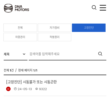
.
전체
자가정비
고장진단
차량관리
작동원리
전체
1
건
/ 현재 페이지
1/1
[고장진단]
시동불가 또는 시동곤란
24-05-13
9322