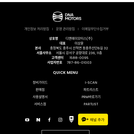
개인정보 처리방침
운영 관리방침
이메일무단수집거부
상호명
디앤에이모터스(주)
대표
이상윤
본사
충청북도 충주시 산척면 동충주산단6길 32
서울사무소
서울시 강서구 공항대로 236, 11층
고객센터
1588-0095
사업자번호
787-86-01003
QUICK MENU
정비가이드
I-SCAN
판매점
파트리스트
사용설명서
PRM바로가기
서비스점
PARTLIST