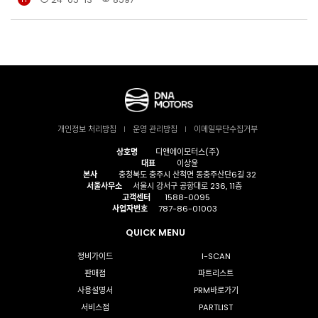
개인정보 처리방침
운영 관리방침
이메일무단수집거부
상호명
디앤에이모터스(주)
대표
이상윤
본사
충청북도 충주시 산척면 동충주산단6길 32
서울사무소
서울시 강서구 공항대로 236, 11층
고객센터
1588-0095
사업자번호
787-86-01003
QUICK MENU
정비가이드
I-SCAN
판매점
파트리스트
사용설명서
PRM바로가기
서비스점
PARTLIST