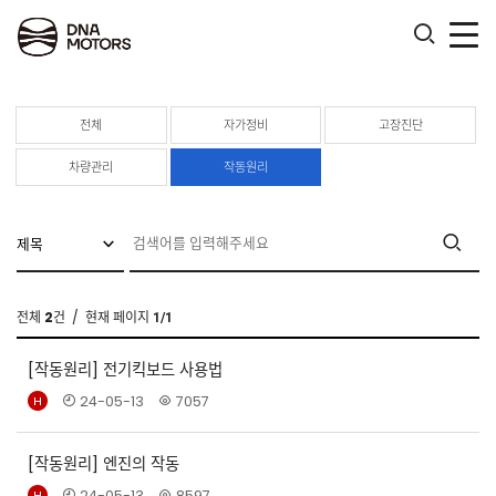
.
전체
자가정비
고장진단
차량관리
작동원리
전체
2
건
/ 현재 페이지
1/1
[작동원리]
전기킥보드 사용법
24-05-13
7057
[작동원리]
엔진의 작동
24-05-13
8597