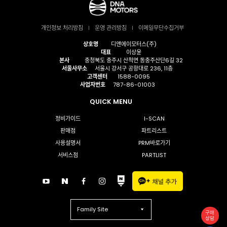
개인정보 처리방침
운영 관리방침
이메일무단수집거부
상호명
디앤에이모터스(주)
대표
이상윤
본사
충청북도 충주시 산척면 동충주산단6길 32
서울사무소
서울시 강서구 공항대로 236, 11층
고객센터
1588-0095
사업자번호
787-86-01003
QUICK MENU
정비가이드
I-SCAN
판매점
파트리스트
사용설명서
PRM바로가기
서비스점
PARTLIST
Family Site
구매
상담