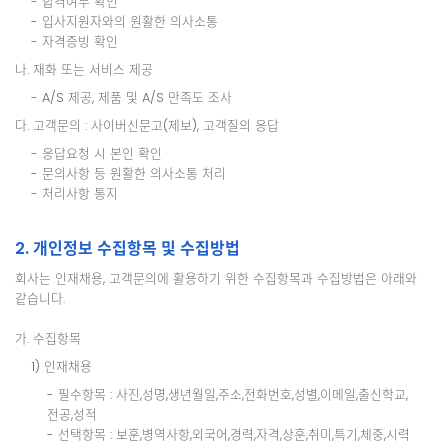
- 합격여부 확인
- 입사지원자와의 원활한 의사소통
- 자격증빙 확인
나. 재화 또는 서비스 제공
- A/S 제공, 제품 및 A/S 만족도 조사
다. 고객문의 : 사이버신문고(제보), 고객질의 응답
- 응답요청 시 본인 확인
- 문의사항 등 원활한 의사소통 처리
- 처리사항 통지
2. 개인정보 수집항목 및 수집방법
회사는 인재채용, 고객문의에 활용하기 위한 수집항목과 수집방법은 아래와
같습니다.
가. 수집항목
1) 인재채용
- 필수항목 : 사진,성명,생년월일,주소,전화번호,성별,이메일,출신학교,
전공,성적
- 선택항목 : 보훈,병역사항,외국어,경력,자격,상훈,취미,특기,체중,시력