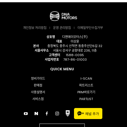
개인정보 처리방침
운영 관리방침
이메일무단수집거부
상호명
디앤에이모터스(주)
대표
이상윤
본사
충청북도 충주시 산척면 동충주산단6길 32
서울사무소
서울시 강서구 공항대로 236, 11층
고객센터
1588-0095
사업자번호
787-86-01003
QUICK MENU
정비가이드
I-SCAN
판매점
파트리스트
사용설명서
PRM바로가기
서비스점
PARTLIST