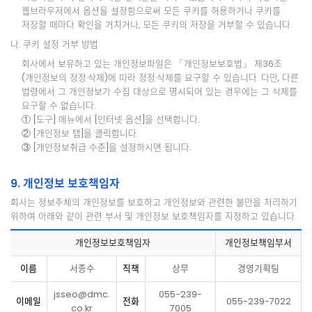
웹브라우저에서 옵션을 설정함으로써 모든 쿠키를 허용하거나 쿠키를
저장할 때마다 확인을 거치거나, 모든 쿠키의 저장을 거부할 수 있습니다.
나. 쿠키 설정 거부 방법
회사에서 보유하고 있는 개인정보파일은 「개인정보보호법」 제36조
(개인정보의 정정·삭제)에 따라 정정·삭제를 요구할 수 있습니다. 다만, 다른
법령에서 그 개인정보가 수집 대상으로 명시되어 있는 경우에는 그 삭제를
요구할 수 없습니다.
① [도구] 메뉴에서 [인터넷 옵션]을 선택합니다.
② [개인정보 탭]을 클릭합니다.
③ [개인정보취급 수준]을 설정하시면 됩니다.
9. 개인정보 보호책임자
회사는 정보주체의 개인정보를 보호하고 개인정보와 관련한 불만을 처리하기
위하여 아래와 같이 관련 부서 및 개인정보 보호책임자를 지정하고 있습니다.
개인정보보호책임자
개인정보책임부서
이름
서종수
직책
상무
경영기획팀
jsseo@dmc.
055-239-
이메일
전화
055-239-7022
co.kr
7005